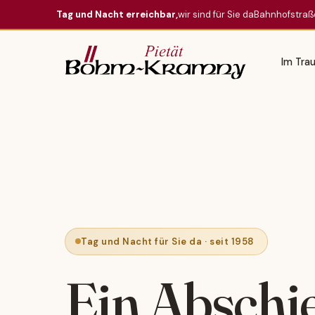
Zum Inhalt springen
Tag und Nacht erreichbar,
wir sind für Sie da
Bahnhofstraß
Im Trau
Menü
Tag und Nacht für Sie da · seit 1958
Ein Abschi