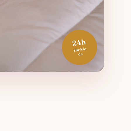
24h
für Sie
da