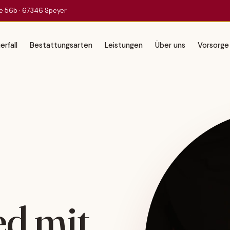
e 56b · 67346 Speyer
erfall
Bestattungsarten
Leistungen
Über uns
Vorsorge
ed mit